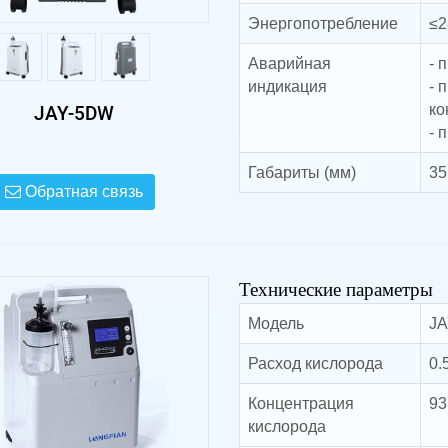
Энергопотребление
≤2
Аварийная
- 
индикация
- 
ко
JAY-5DW
- 
Габариты (мм)
35
Обратная связь
Технические параметры
Модель
J
Расход кислорода
0.
Концентрация
93
кислорода