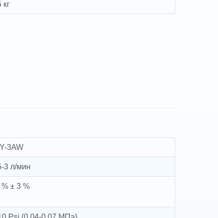
5 кг
AY-3AW
5-3 л/мин
 % ± 3 %
10 Psi (0.04-0.07 МПа)