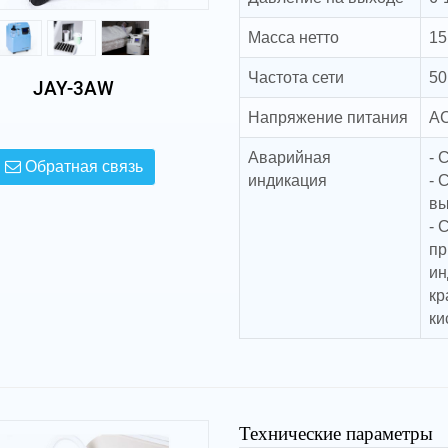
Масса нетто
15
Частота сети
50
JAY-3AW
Напряжение питания
AC
Аварийная
- 
Обратная связь
индикация
- 
вы
- 
пр
ин
кр
ки
Технические параметры