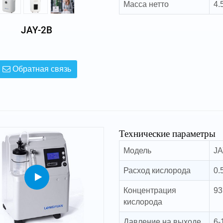
Масса нетто
4.
JAY-2B
Обратная связь
Технические параметры
Модель
J
Расход кислорода
0.
Концентрация
93
кислорода
Давление на выходе
6-