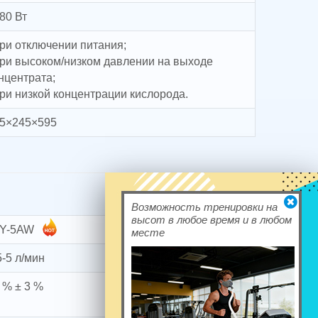
80 Вт
при отключении питания;
при высоком/низком давлении на выходе
нцентрата;
при низкой концентрации кислорода.
5×245×595
Возможность тренировки на
высот в любое время и в любом
AY-5AW
месте
5-5 л/мин
 % ± 3 %