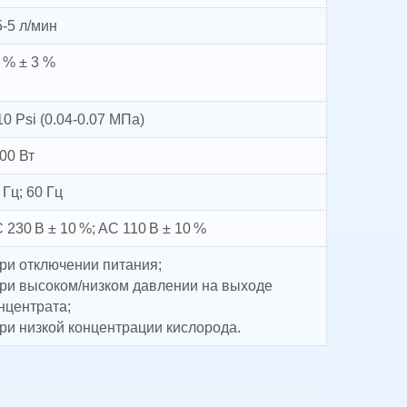
5-5 л/мин
 % ± 3 %
10 Psi (0.04-0.07 МПа)
00 Вт
 Гц; 60 Гц
 230 В ± 10 %; AC 110 В ± 10 %
при отключении питания;
при высоком/низком давлении на выходе
нцентрата;
при низкой концентрации кислорода.