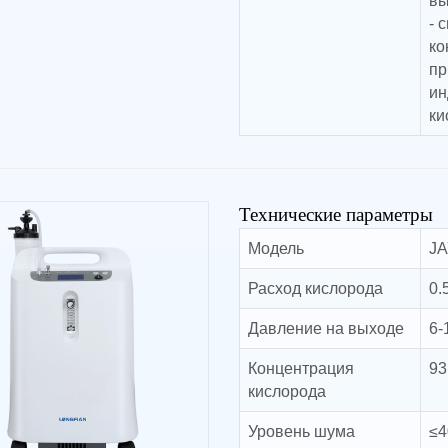
вы
- 
ко
пр
ин
ки
Технические параметры
Модель
J
Расход кислорода
0.
Давление на выходе
6-
Концентрация
93
кислорода
Уровень шума
≤4