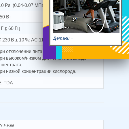
10 Psi (0.04-0.07 МПа)
50 Вт
 Гц; 60 Гц
Детали +
 230 В ± 10 %; AC 110 В ± 10 %
при отключении питания;
при высоком/низком давлении на выходе
нцентрата;
при низкой концентрации кислорода.
, FDA
AY-5BW