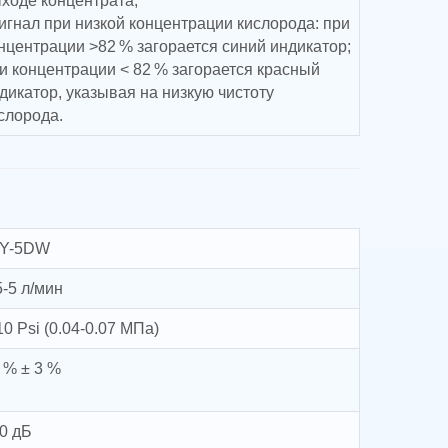
ходе концентрата;
сигнал при низкой концентрации кислорода: при
нцентрации >82 % загорается синий индикатор;
и концентрации < 82 % загорается красный
дикатор, указывая на низкую чистоту
слорода.
AY-5DW
5-5 л/мин
10 Psi (0.04-0.07 МПа)
 % ± 3 %
0 дБ