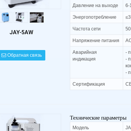
Давление на выходе
6-
Энергопотребление
≤3
Частота сети
50
JAY-5AW
Напряжение питания
AC
Аварийная
- 
Обратная связь
индикация
- 
ко
- 
Сертификация
CE
Технические параметры
Модель
J