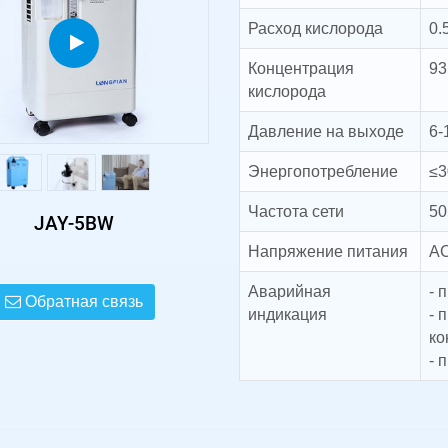
Расход кислорода
0.
Концентрация
93
кислорода
Давление на выходе
6-
Энергопотребление
≤3
Частота сети
50
JAY-5BW
Напряжение питания
AC
Аварийная
- 
Обратная связь
индикация
- 
ко
- 