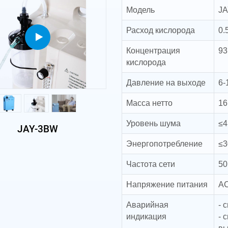
Модель
J
Расход кислорода
0.
Концентрация
93
кислорода
Давление на выходе
6-
Масса нетто
16
Уровень шума
≤4
JAY-3BW
Энергопотребление
≤3
Частота сети
50
Напряжение питания
AC
Аварийная
- 
индикация
- 