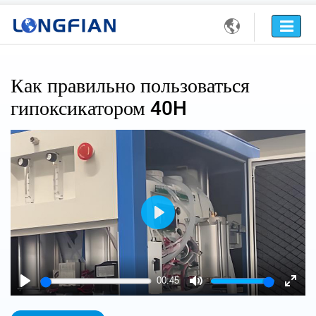

Как правильно пользоваться
гипоксикатором 40H
Play
00:45
Play
Mute
Enter
fulls